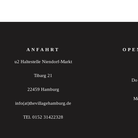
ANFAHRT
OPE
u2 Haltestelle Niendorf-Markt
Tibarg 21
Do 
22459 Hamburg
Mo
info(at)thevillagehamburg.de
TEl. 0152 31422328