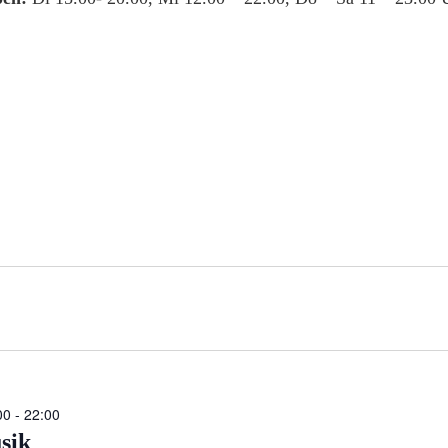
00
-
22:00
sik