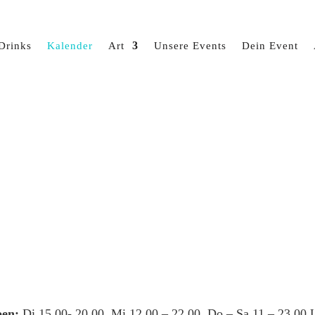
Drinks
Kalender
Art
Unsere Events
Dein Event
en:
Di 15.00- 20.00, Mi 12.00 – 22.00, Do – Sa 11 – 23.00 