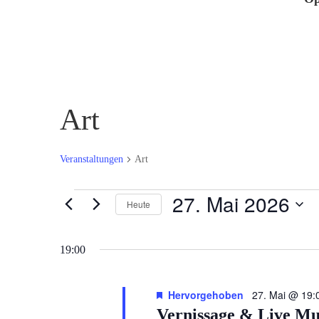
Art
Veranstaltungen
Art
Veranstaltungen
27. Mai 2026
Heute
für
Datum
27.
wählen.
Mai
19:00
2026
Hervorgehoben
27. Mai @ 19:
Vernissage & Live Mu