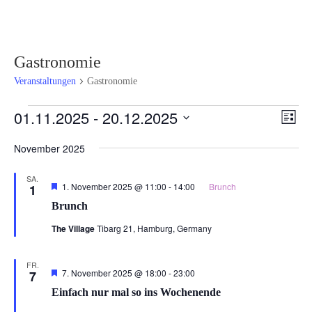
Gastronomie
Veranstaltungen
Gastronomie
Veranstaltungen
Ansi
Ver
01.11.2025
 - 
20.12.2025
Liste
Ans
Navi
Datum
Nav
November 2025
wählen.
SA.
Hervorgehoben
1. November 2025 @ 11:00
-
14:00
Brunch
1
Brunch
The Village
Tibarg 21, Hamburg, Germany
FR.
Hervorgehoben
7. November 2025 @ 18:00
-
23:00
7
Einfach nur mal so ins Wochenende