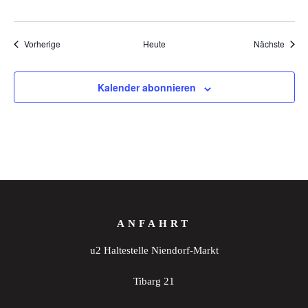
Veranstaltungen
Veran
Vorherige
Heute
Nächste
Kalender abonnieren
ANFAHRT
u2 Haltestelle Niendorf-Markt
Tibarg 21