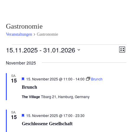
Gastronomie
Veranstaltungen
Gastronomie
Veranstaltungen
Ansi
Ver
15.11.2025
 - 
31.01.2026
Liste
Ans
Navi
Datum
Nav
November 2025
wählen.
SA.
Hervorgehoben
15. November 2025 @ 11:00
-
14:00
Brunch
15
Brunch
The Village
Tibarg 21, Hamburg, Germany
SA.
Hervorgehoben
15. November 2025 @ 17:00
-
23:30
15
Geschlossene Gesellschaft