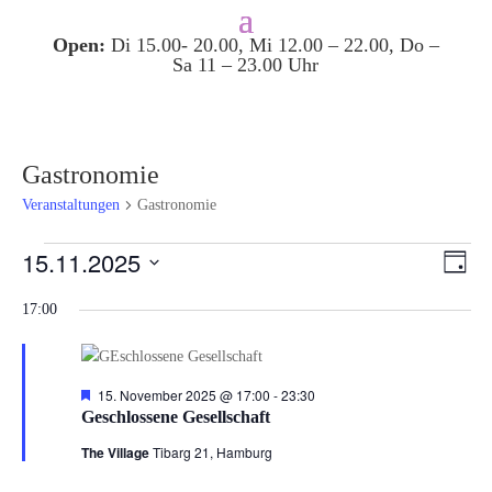
Open:
Di 15.00- 20.00, Mi 12.00 – 22.00, Do –
Sa 11 – 23.00 Uhr
Gastronomie
Veranstaltungen
Gastronomie
Veranstaltungen
Ansi
Ver
15.11.2025
Tag
Ans
für
Navi
Datum
Nav
15.
17:00
wählen.
November
2025
Hervorgehoben
15. November 2025 @ 17:00
-
23:30
Geschlossene Gesellschaft
The Village
Tibarg 21, Hamburg