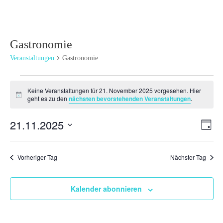
Gastronomie
Veranstaltungen
Gastronomie
Veranstaltungen
Keine Veranstaltungen für 21. November 2025 vorgesehen. Hier
für
Hinweis
geht es zu den
nächsten bevorstehenden Veranstaltungen
.
21.
November
Ansi
Ver
21.11.2025
Tag
2025
Ans
Navi
Datum
Nav
wählen.
Vorheriger Tag
Nächster Tag
Kalender abonnieren