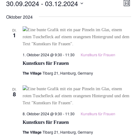
Veranstaltungen
Ansi
Ver
30.09.2024
 - 
03.12.2024
Liste
Ans
Navi
Datum
Nav
Oktober 2024
wählen.
DI.
1
1. Oktober 2024 @ 9:30
-
11:30
Kunstkurs für Frauen
Kunstkurs für Frauen
The Village
Tibarg 21, Hamburg, Germany
DI.
8
8. Oktober 2024 @ 9:30
-
11:30
Kunstkurs für Frauen
Kunstkurs für Frauen
The Village
Tibarg 21, Hamburg, Germany