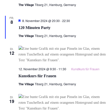
The Village
Tibarg 21, Hamburg, Germany
FR.
Hervorgehoben
120
8. November 2024 @ 20:30
-
22:30
8
Minuten
120 Minuten Party
Party
The Village
Tibarg 21, Hamburg, Germany
DI.
12
12. November 2024 @ 9:30
-
11:30
Kunstkurs für Frauen
Kunstkurs für Frauen
The Village
Tibarg 21, Hamburg, Germany
DI.
19