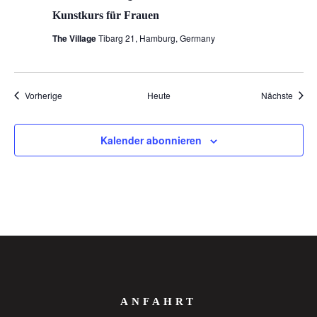
Kunstkurs für Frauen
The Village
Tibarg 21, Hamburg, Germany
Veranstaltungen
Veran
Vorherige
Heute
Nächste
Kalender abonnieren
ANFAHRT