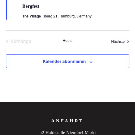
Bergfest
The Village
Tibarg 21, Hamburg, Germany
Vorherige
Heute
Veran
Nächste
Veranstaltungen
Kalender abonnieren
ANFAHRT
u2 Haltestelle Niendorf-Markt