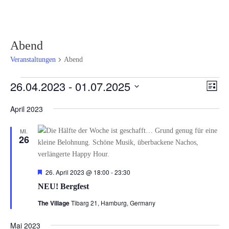
Abend
Veranstaltungen
Abend
Veranstaltungen
Ansi
Ver
26.04.2023
 - 
01.07.2025
Liste
Ans
Navi
Datum
Nav
April 2023
wählen.
MI.
26
Hervorgehoben
26. April 2023 @ 18:00
-
23:30
NEU! Bergfest
The Village
Tibarg 21, Hamburg, Germany
Mai 2023