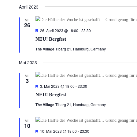
Datum
April 2023
wählen.
MI.
26
Hervorgehoben
26. April 2023 @ 18:00
-
23:30
NEU! Bergfest
The Village
Tibarg 21, Hamburg, Germany
Mai 2023
MI.
3
Hervorgehoben
3. Mai 2023 @ 18:00
-
23:30
NEU! Bergfest
The Village
Tibarg 21, Hamburg, Germany
MI.
10
Hervorgehoben
10. Mai 2023 @ 18:00
-
23:30