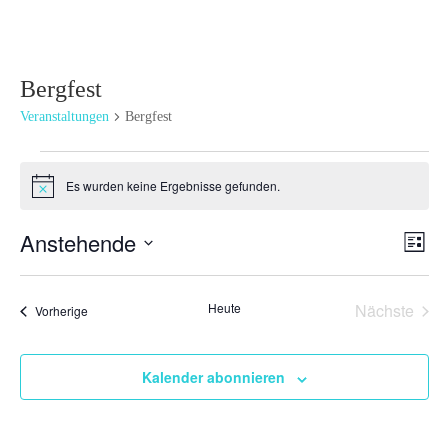
Bergfest
Veranstaltungen
Bergfest
Veranstaltungen
Es wurden keine Ergebnisse gefunden.
Hinweis
Ansi
Ver
Anstehende
Liste
Ans
Navi
Datum
Nav
wählen.
Heute
Nächste
Veranstaltungen
Vorherige
Veransta
Kalender abonnieren