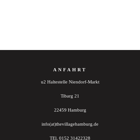
ANFAHRT
u2 Haltestelle Niendorf-Markt
Tibarg 21
22459 Hamburg
info(at)thevillagehamburg.de
TEl. 0152 31422328