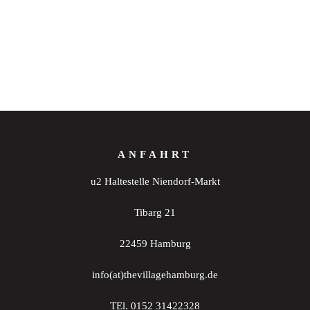
ANFAHRT
u2 Haltestelle Niendorf-Markt
Tibarg 21
22459 Hamburg
info(at)thevillagehamburg.de
TEl. 0152 31422328