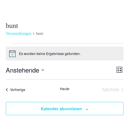
bunt
Veranstaltungen
bunt
Veranstaltungen
Es wurden keine Ergebnisse gefunden.
Hinweis
Ansi
Ver
Anstehende
Liste
Ans
Navi
Datum
Nav
wählen.
Heute
Nächste
Veranstaltungen
Vorherige
Veransta
Kalender abonnieren