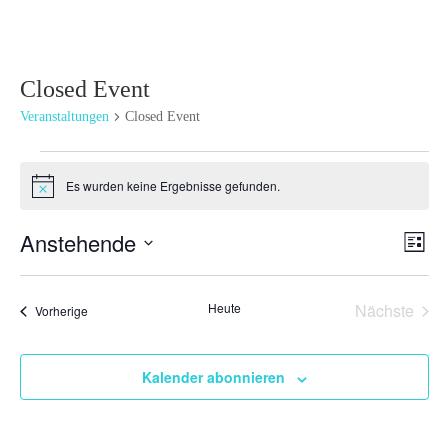
Closed Event
Veranstaltungen
Closed Event
Veranstaltungen
Es wurden keine Ergebnisse gefunden.
Hinweis
Ansi
Ver
Anstehende
Liste
Ans
Navi
Datum
Nav
wählen.
Heute
Nächste
Veranstaltungen
Vorherige
Veransta
Kalender abonnieren