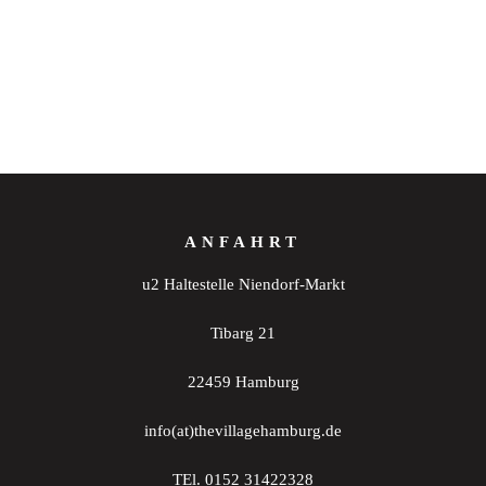
ANFAHRT
u2 Haltestelle Niendorf-Markt
Tibarg 21
22459 Hamburg
info(at)thevillagehamburg.de
TEl. 0152 31422328