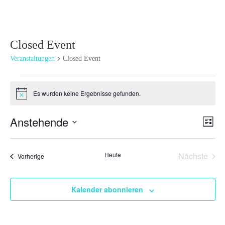
Closed Event
Veranstaltungen
Closed Event
Veranstaltungen
Es wurden keine Ergebnisse gefunden.
Hinweis
Ansi
Ver
Anstehende
Liste
Ans
Navi
Datum
Nav
wählen.
Heute
Nächste
Veranstaltungen
Vorherige
Veransta
Kalender abonnieren