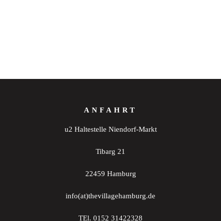
ANFAHRT
u2 Haltestelle Niendorf-Markt
Tibarg 21
22459 Hamburg
info(at)thevillagehamburg.de
TEl. 0152 31422328