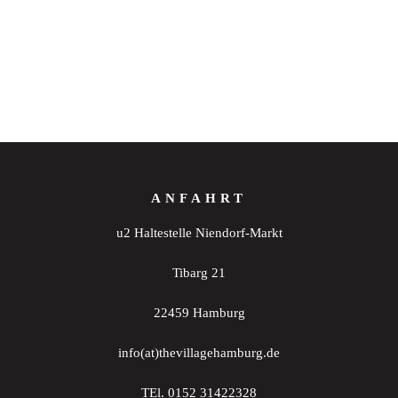
ANFAHRT
u2 Haltestelle Niendorf-Markt
Tibarg 21
22459 Hamburg
info(at)thevillagehamburg.de
TEl. 0152 31422328