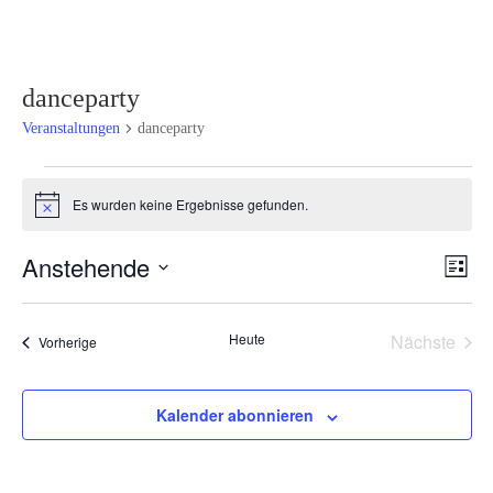
danceparty
Veranstaltungen
danceparty
Veranstaltungen
Es wurden keine Ergebnisse gefunden.
Hinweis
Ansi
Ver
Anstehende
Liste
Ans
Navi
Datum
Nav
wählen.
Heute
Nächste
Veranstaltungen
Vorherige
Veransta
Kalender abonnieren