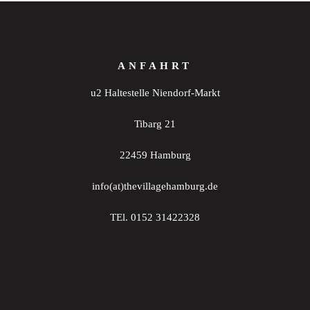
ANFAHRT
u2 Haltestelle Niendorf-Markt
Tibarg 21
22459 Hamburg
info(at)thevillagehamburg.de
TEl. 0152 31422328