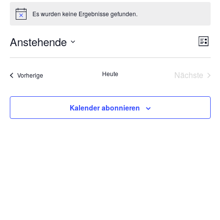
Veranstaltungen
Es wurden keine Ergebnisse gefunden.
Hinweis
Ansi
Ver
Anstehende
Liste
Ans
Navi
Datum
Nav
wählen.
Heute
Nächste
Veranstaltungen
Vorherige
Veransta
Kalender abonnieren