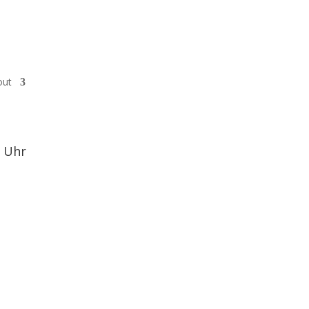
out
0 Uhr