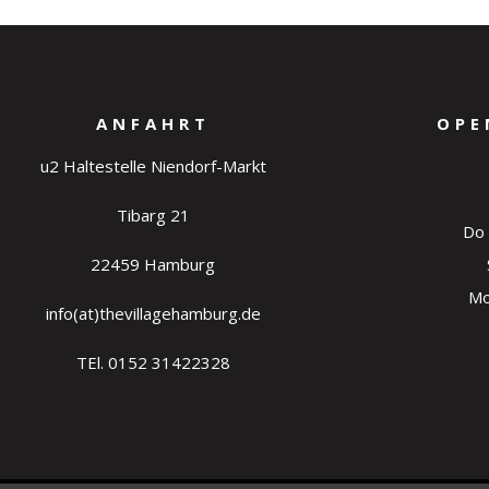
ANFAHRT
OPE
u2 Haltestelle Niendorf-Markt
Tibarg 21
Do 
22459 Hamburg
Mo
info(at)thevillagehamburg.de
TEl. 0152 31422328