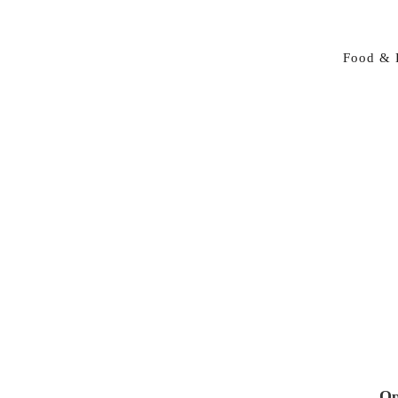
Food & 
Op