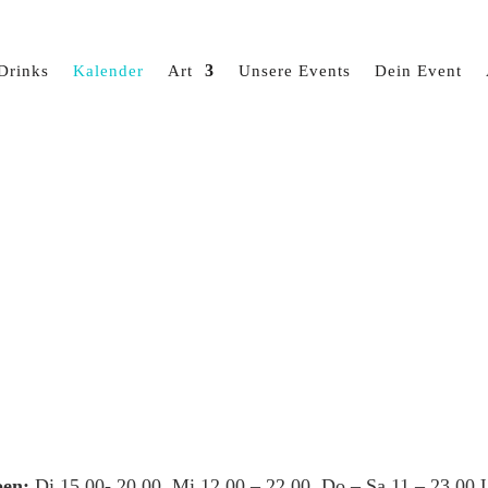
Drinks
Kalender
Art
Unsere Events
Dein Event
en:
Di 15.00- 20.00, Mi 12.00 – 22.00, Do – Sa 11 – 23.00 