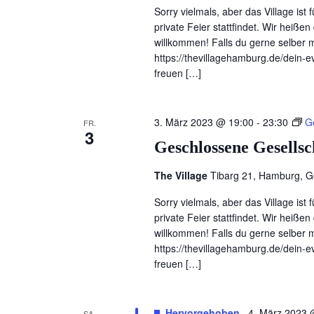
Sorry vielmals, aber das Village ist 
private Feier stattfindet. Wir heiß
willkommen! Falls du gerne selber ma
https://thevillagehamburg.de/dein-ev
freuen […]
3. März 2023 @ 19:00
-
23:30
G
FR.
3
Geschlossene Gesellsc
The Village
Tibarg 21, Hamburg, 
Sorry vielmals, aber das Village ist 
private Feier stattfindet. Wir heiß
willkommen! Falls du gerne selber ma
https://thevillagehamburg.de/dein-ev
freuen […]
Hervorgehoben
4. März 2023 
SA.