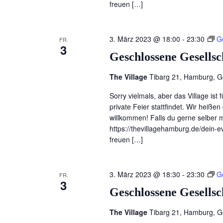
freuen […]
3. März 2023 @ 18:00
-
23:30
G
FR.
3
Geschlossene Gesellsc
The Village
Tibarg 21, Hamburg, 
Sorry vielmals, aber das Village ist 
private Feier stattfindet. Wir heiß
willkommen! Falls du gerne selber ma
https://thevillagehamburg.de/dein-ev
freuen […]
3. März 2023 @ 18:30
-
23:30
G
FR.
3
Geschlossene Gesellsc
The Village
Tibarg 21, Hamburg, 