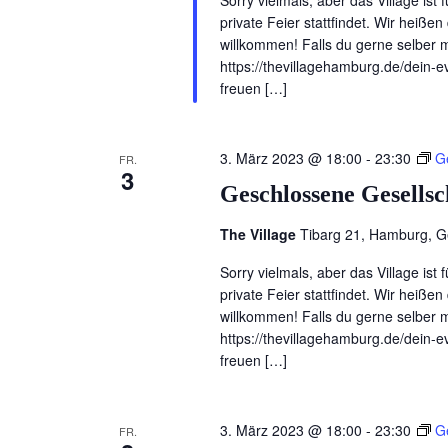
Sorry vielmals, aber das Village ist 
private Feier stattfindet. Wir heiß
willkommen! Falls du gerne selber ma
https://thevillagehamburg.de/dein-ev
freuen […]
3. März 2023 @ 18:00
-
23:30
G
FR.
3
Geschlossene Gesellsc
The Village
Tibarg 21, Hamburg, 
Sorry vielmals, aber das Village ist 
private Feier stattfindet. Wir heiß
willkommen! Falls du gerne selber ma
https://thevillagehamburg.de/dein-ev
freuen […]
3. März 2023 @ 18:00
-
23:30
G
FR.