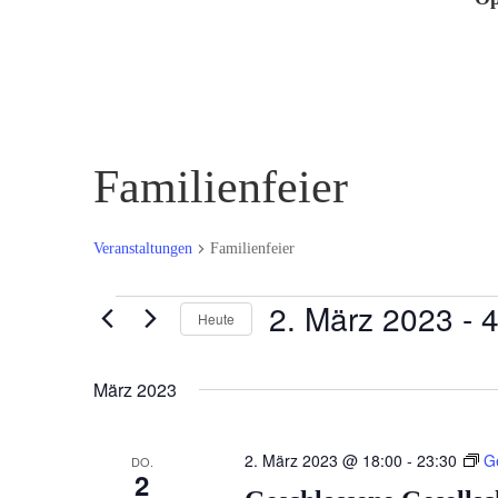
Familienfeier
Veranstaltungen
Familienfeier
Veranstaltungen
2. März 2023
 - 
4
Heute
Datum
wählen.
März 2023
2. März 2023 @ 18:00
-
23:30
G
DO.
2