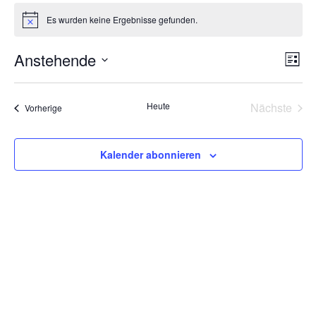
Veranstaltungen
Es wurden keine Ergebnisse gefunden.
Hinweis
Ansi
Ver
Anstehende
Liste
Ans
Navi
Datum
Nav
wählen.
Heute
Nächste
Veranstaltungen
Vorherige
Veransta
Kalender abonnieren