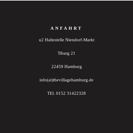
ANFAHRT
u2 Haltestelle Niendorf-Markt
Tibarg 21
22459 Hamburg
info(at)thevillagehamburg.de
TEl. 0152 31422328