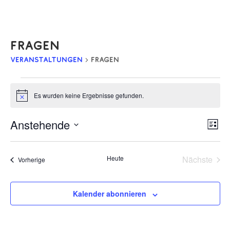
Fragen
Veranstaltungen
Fragen
Veranstaltungen
Es wurden keine Ergebnisse gefunden.
Hinweis
An
Ve
Anstehende
Liste
An
Nav
Datum
Na
wählen.
Heute
Nächste
Veranstaltungen
Vorherige
Veransta
Kalender abonnieren