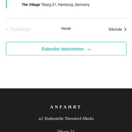
The Village
Tibarg 21, Hamburg, Germany
Vorherige
Heute
Veran
Nächste
Veranstaltungen
Kalender abonnieren
ANFAHRT
u2 Haltestelle Niendorf-Markt
Tibarg 21