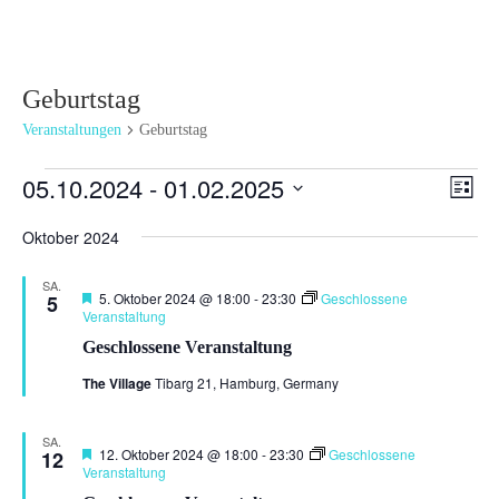
Geburtstag
Veranstaltungen
Geburtstag
Veranstaltungen
Ansi
Ver
05.10.2024
 - 
01.02.2025
Liste
Ans
Navi
Datum
Nav
Oktober 2024
wählen.
SA.
Hervorgehoben
5. Oktober 2024 @ 18:00
-
23:30
Geschlossene
5
Veranstaltung
Geschlossene Veranstaltung
The Village
Tibarg 21, Hamburg, Germany
SA.
Hervorgehoben
12. Oktober 2024 @ 18:00
-
23:30
Geschlossene
12
Veranstaltung