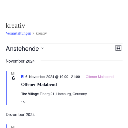
kreativ
Veranstaltungen
kreativ
Veranstaltungen
Ansi
Ver
Anstehende
Liste
Ans
Navi
Datum
Nav
November 2024
wählen.
MI.
Hervorgehoben
6. November 2024 @ 19:00
-
21:00
Offener Malabend
6
Offener Malabend
The Village
Tibarg 21, Hamburg, Germany
15,€
Dezember 2024
MI.