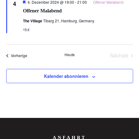
Hervorgehoben
4. Dezember 2024 @ 19:00
-
21:00
Offener Malabend
4
Offener Malabend
The Village
Tibarg 21, Hamburg, Germany
15,€
Heute
Nächste
Veranstaltungen
Vorherige
Veransta
Kalender abonnieren
ANFAHRT