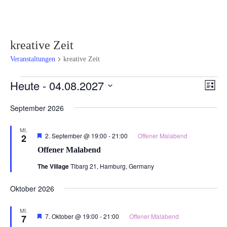
kreative Zeit
Veranstaltungen
kreative Zeit
Veranstaltungen
Ansi
Ver
Heute
 - 
04.08.2027
Liste
Ans
Navi
Datum
Nav
September 2026
wählen.
MI.
Hervorgehoben
2. September @ 19:00
-
21:00
Offener Malabend
2
Offener Malabend
The Village
Tibarg 21, Hamburg, Germany
Oktober 2026
MI.
Hervorgehoben
7. Oktober @ 19:00
-
21:00
Offener Malabend
7