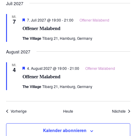
Juli 2027
MI.
Hervorgehoben
7. Juli 2027 @ 19:00
-
21:00
Offener Malabend
7
Offener Malabend
The Village
Tibarg 21, Hamburg, Germany
August 2027
MI.
Hervorgehoben
4. August 2027 @ 19:00
-
21:00
Offener Malabend
4
Offener Malabend
The Village
Tibarg 21, Hamburg, Germany
Veranstaltungen
Veran
Vorherige
Heute
Nächste
Kalender abonnieren