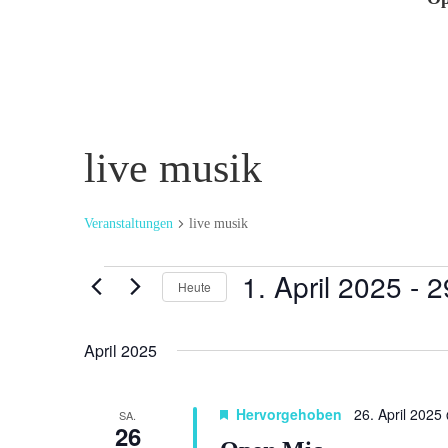
live musik
Veranstaltungen
live musik
Veranstaltungen
1. April 2025
 - 
2
Heute
Datum
wählen.
April 2025
Hervorgehoben
26. April 2025
SA.
26