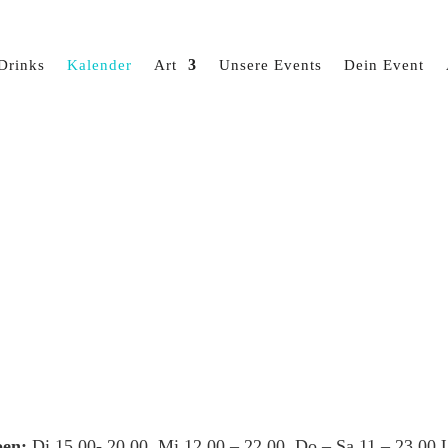
Drinks
Kalender
Art
Unsere Events
Dein Event
en:
Di 15.00- 20.00, Mi 12.00 – 22.00, Do – Sa 11 – 23.00 