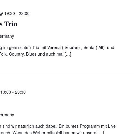
 @ 19:30
-
22:00
s Trio
Germany
g im gemischten Trio mit Verena ( Sopran) , Senta ( Alt) und
 Folk, Country, Blues und auch mal […]
 10:00
-
23:30
Germany
n sind wir natürlich auch dabei. Ein buntes Programm mit Live
 euch. Wenn das Wetter mitspielt bauen wir unsere […]