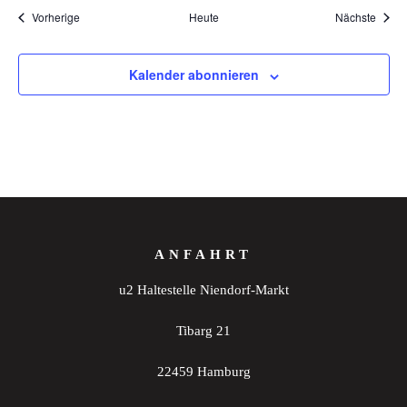
Veranstaltungen
Veran
Vorherige
Heute
Nächste
Kalender abonnieren
ANFAHRT
u2 Haltestelle Niendorf-Markt
Tibarg 21
22459 Hamburg