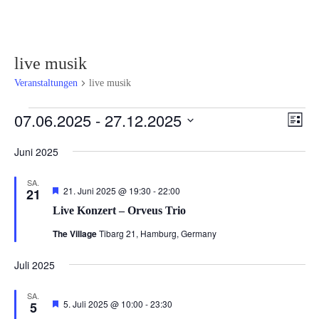
live musik
Veranstaltungen
live musik
Veranstaltungen
Ansi
Ver
07.06.2025
 - 
27.12.2025
Liste
Ans
Navi
Datum
Nav
Juni 2025
wählen.
SA.
Hervorgehoben
21. Juni 2025 @ 19:30
-
22:00
21
Live Konzert – Orveus Trio
The Village
Tibarg 21, Hamburg, Germany
Juli 2025
SA.
Hervorgehoben
5. Juli 2025 @ 10:00
-
23:30
5