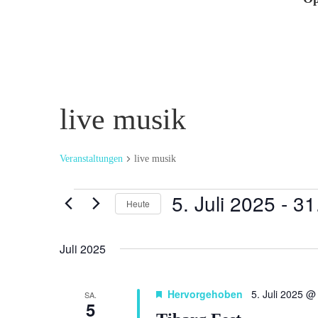
live musik
Veranstaltungen
live musik
Veranstaltungen
5. Juli 2025
 - 
31
Heute
Datum
wählen.
Juli 2025
Hervorgehoben
5. Juli 2025 @
SA.
5