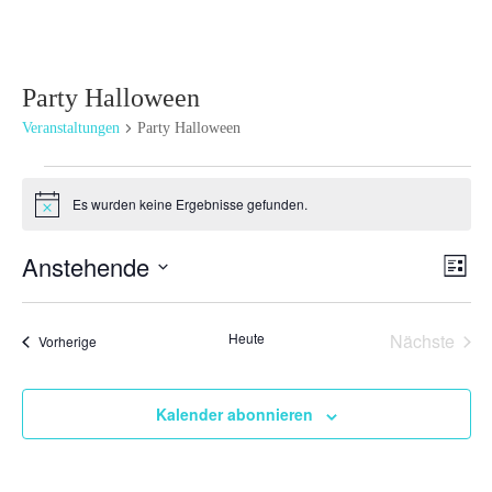
Party Halloween
Veranstaltungen
Party Halloween
Veranstaltungen
Es wurden keine Ergebnisse gefunden.
Hinweis
Ansi
Ver
Anstehende
Liste
Ans
Navi
Datum
Nav
wählen.
Heute
Nächste
Veranstaltungen
Vorherige
Veransta
Kalender abonnieren