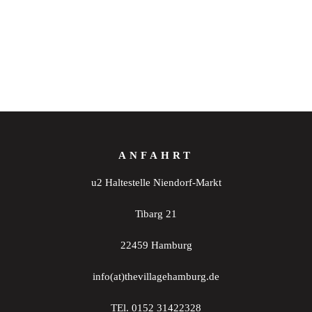
ANFAHRT
u2 Haltestelle Niendorf-Markt
Tibarg 21
22459 Hamburg
info(at)thevillagehamburg.de
TEl. 0152 31422328