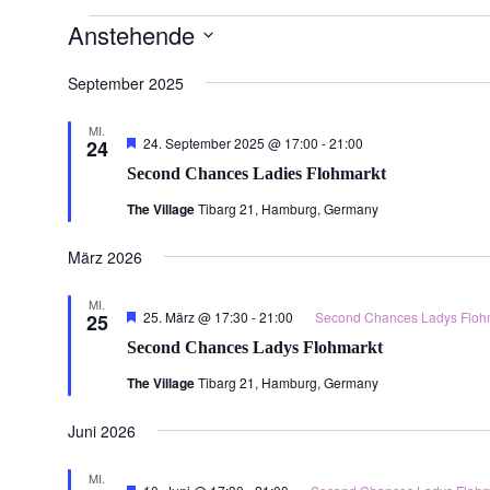
Veranstaltungen
Anstehende
Datum
September 2025
wählen.
MI.
Hervorgehoben
24. September 2025 @ 17:00
-
21:00
24
Second Chances Ladies Flohmarkt
The Village
Tibarg 21, Hamburg, Germany
März 2026
MI.
Hervorgehoben
25. März @ 17:30
-
21:00
Second Chances Ladys Floh
25
Second Chances Ladys Flohmarkt
The Village
Tibarg 21, Hamburg, Germany
Juni 2026
MI.
Hervorgehoben