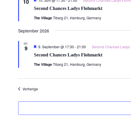
10. Juni @ 17:30
-
21:00
Second Chances Ladys Flohm
10
Second Chances Ladys Flohmarkt
The Village
Tibarg 21, Hamburg, Germany
September 2026
MI.
Hervorgehoben
9. September @ 17:30
-
21:00
Second Chances Ladys 
9
Second Chances Ladys Flohmarkt
The Village
Tibarg 21, Hamburg, Germany
Veranstaltungen
Vorherige