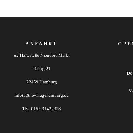
ANFAHRT
OPE
u2 Haltestelle Niendorf-Markt
Tibarg 21
Do 
22459 Hamburg
Mo
info(at)thevillagehamburg.de
TEl. 0152 31422328