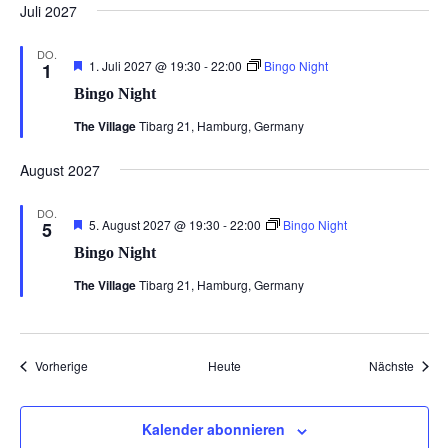
Juli 2027
DO.
Hervorgehoben
1. Juli 2027 @ 19:30
-
22:00
Bingo Night
1
Bingo Night
The Village
Tibarg 21, Hamburg, Germany
August 2027
DO.
Hervorgehoben
5. August 2027 @ 19:30
-
22:00
Bingo Night
5
Bingo Night
The Village
Tibarg 21, Hamburg, Germany
Veranstaltungen
Veran
Vorherige
Heute
Nächste
Kalender abonnieren