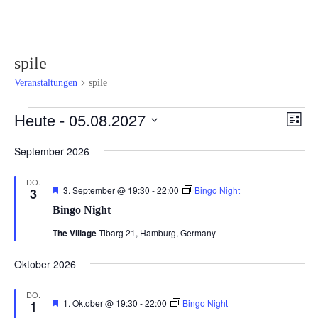
spile
Veranstaltungen
spile
Veranstaltungen
Ansi
Ver
Heute
 - 
05.08.2027
Liste
Ans
Navi
Datum
Nav
September 2026
wählen.
DO.
Hervorgehoben
3. September @ 19:30
-
22:00
Bingo Night
3
Bingo Night
The Village
Tibarg 21, Hamburg, Germany
Oktober 2026
DO.
Hervorgehoben
1. Oktober @ 19:30
-
22:00
Bingo Night
1