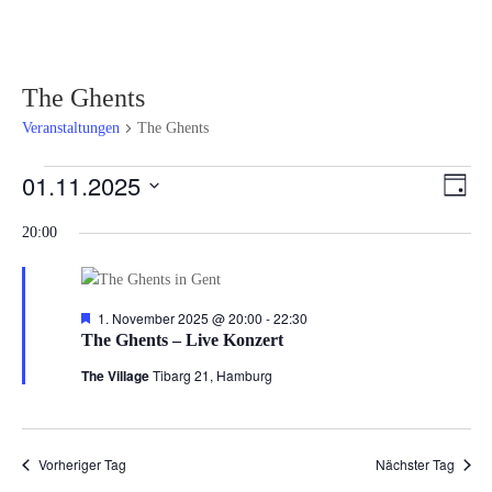
The Ghents
Veranstaltungen
The Ghents
Veranstaltungen
Ansi
Ver
01.11.2025
Tag
Ans
für
Navi
Datum
Nav
1.
20:00
wählen.
November
2025
Hervorgehoben
1. November 2025 @ 20:00
-
22:30
The Ghents – Live Konzert
The Village
Tibarg 21, Hamburg
Vorheriger Tag
Nächster Tag