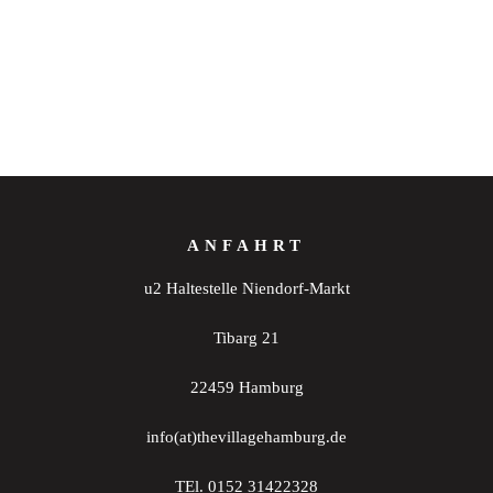
ANFAHRT
u2 Haltestelle Niendorf-Markt
Tibarg 21
22459 Hamburg
info(at)thevillagehamburg.de
TEl. 0152 31422328