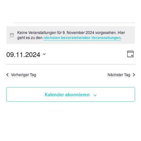
Veranstaltungen
Keine Veranstaltungen für 9. November 2024 vorgesehen. Hier
für
Hinweis
geht es zu den
nächsten bevorstehenden Veranstaltungen
.
9.
Ansi
Ver
09.11.2024
November
Tag
Ans
Navi
2024
Datum
Nav
wählen.
Vorheriger Tag
Nächster Tag
Kalender abonnieren