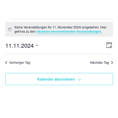
Veranstaltungen
Keine Veranstaltungen für 11. November 2024 vorgesehen. Hier
für
Hinweis
geht es zu den
nächsten bevorstehenden Veranstaltungen
.
11.
Ansi
Ver
11.11.2024
November
Tag
Ans
Navi
2024
Datum
Nav
wählen.
Vorheriger Tag
Nächster Tag
Kalender abonnieren