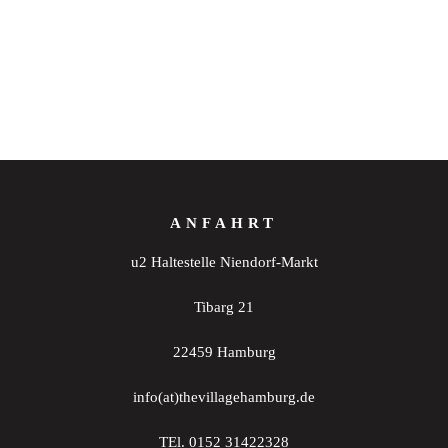
ANFAHRT
u2 Haltestelle Niendorf-Markt
Tibarg 21
22459 Hamburg
info(at)thevillagehamburg.de
TEl. 0152 31422328