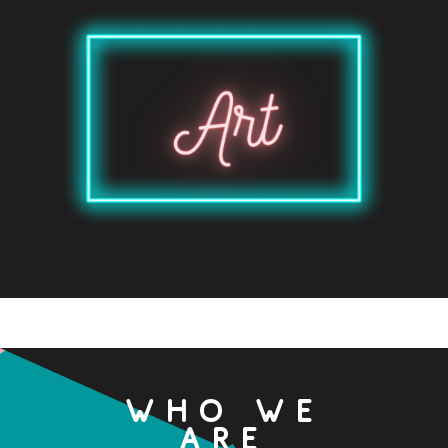
Who we
are