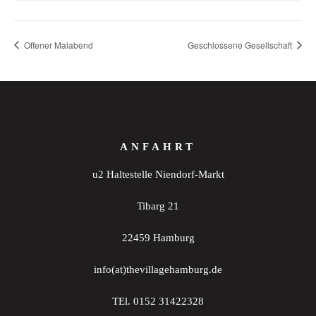
Offener Malabend
Geschlossene Gesellschaft
ANFAHRT
u2 Haltestelle Niendorf-Markt
Tibarg 21
22459 Hamburg
info(at)thevillagehamburg.de
TEl. 0152 31422328