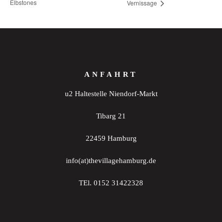
Elbstones
Vernissage
ANFAHRT
u2 Haltestelle Niendorf-Markt
Tibarg 21
22459 Hamburg
info(at)thevillagehamburg.de
TEl. 0152 31422328