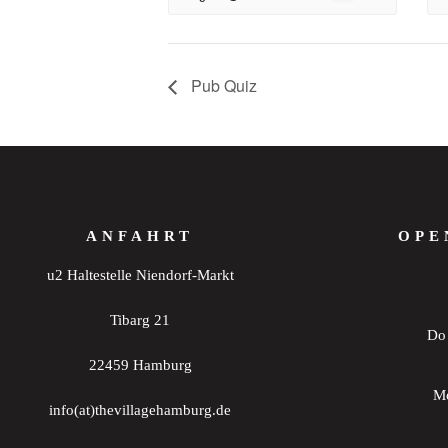
Pub Quiz
ANFAHRT
OPE
u2 Haltestelle Niendorf-Markt
Tibarg 21
Do 
22459 Hamburg
Mo
info(at)thevillagehamburg.de