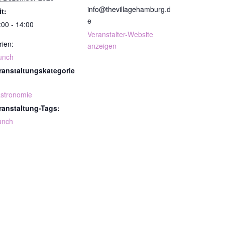
info@thevillagehamburg.d
it:
e
:00 - 14:00
Veranstalter-Website
rien:
anzeigen
unch
ranstaltungskategorie
stronomie
ranstaltung-Tags:
unch