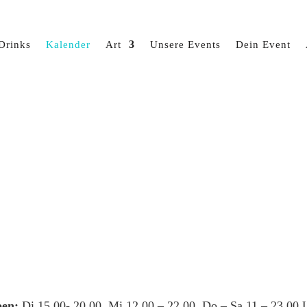
Drinks
Kalender
Art
Unsere Events
Dein Event
en:
Di 15.00- 20.00, Mi 12.00 – 22.00, Do – Sa 11 – 23.00 