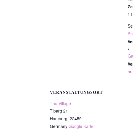
Ze
11
Se
Br
Ve
:
Ga
Ve
br
VERANSTALTUNGSORT
The Village
Tibarg 21
Hamburg
,
22459
Germany
Google Karte