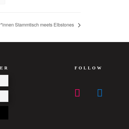
r*innen Stammtisch meets Elbstones
ER
FOLLOW