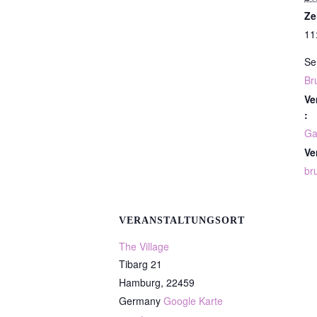
Ze
11
Se
Br
Ve
:
Ga
Ve
br
VERANSTALTUNGSORT
The Village
Tibarg 21
Hamburg
,
22459
Germany
Google Karte