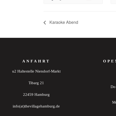
Karaoke Abend
ANFAHRT
OPE
u2 Haltestelle Niendorf-Markt
Tibarg 21
Do 
22459 Hamburg
Mo
info(at)thevillagehamburg.de