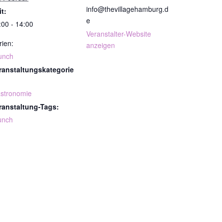
info@thevillagehamburg.d
it:
e
:00 - 14:00
Veranstalter-Website
rien:
anzeigen
unch
ranstaltungskategorie
stronomie
ranstaltung-Tags:
unch