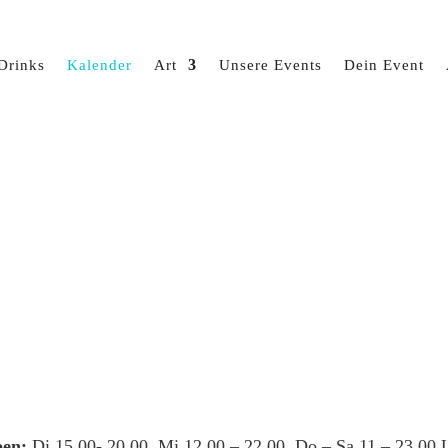
Drinks
Kalender
Art
Unsere Events
Dein Event
en:
Di 15.00- 20.00, Mi 12.00 – 22.00, Do – Sa 11 – 23.00 