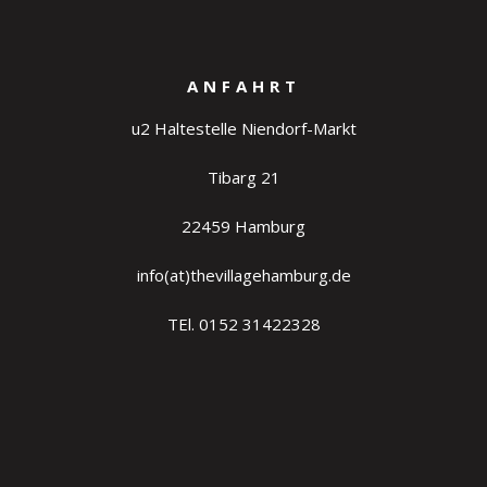
ANFAHRT
u2 Haltestelle Niendorf-Markt
Tibarg 21
22459 Hamburg
info(at)thevillagehamburg.de
TEl. 0152 31422328