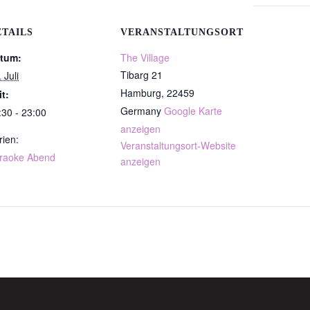
ETAILS
VERANSTALTUNGSORT
tum:
The Village
Tibarg 21
 Juli
Hamburg
,
22459
it:
Germany
Google Karte
:30 - 23:00
anzeigen
rien:
Veranstaltungsort-Website
raoke Abend
anzeigen