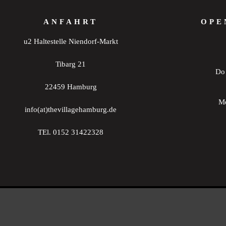
ANFAHRT
OPE
u2 Haltestelle Niendorf-Markt
Tibarg 21
Do 
22459 Hamburg
Mo
info(at)thevillagehamburg.de
TEl. 0152 31422328