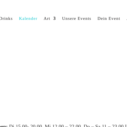
Drinks
Kalender
Art
Unsere Events
Dein Event
en:
Di 15.00- 20.00, Mi 12.00 – 22.00, Do – Sa 11 – 23.00 