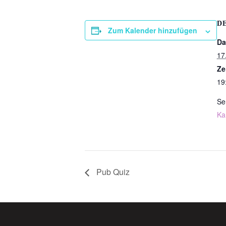
D
Zum Kalender hinzufügen
Da
17.
Ze
19
Se
Ka
Pub Quiz