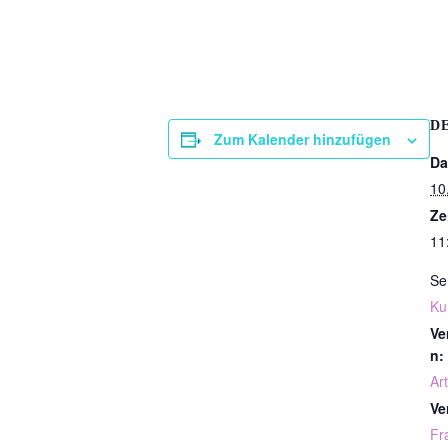
D
Zum Kalender hinzufügen
Da
10
Ze
11
Se
Ku
Ve
n:
Art
Ve
Fr