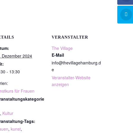
ETAILS
VERANSTALTER
tum:
The Village
E-Mail
. Dezember 2024
info@thevillagehamburg.d
it:
e
:30 - 13:30
Veranstalter-Website
rien:
anzeigen
nstkurs für Frauen
ranstaltungskategorie
,
Kultur
ranstaltung-Tags:
auen
,
kunst
,