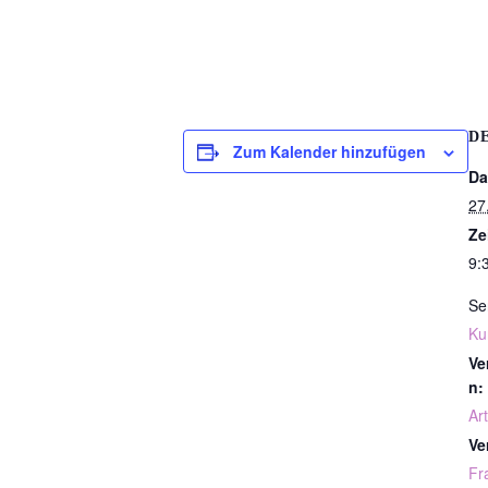
D
Zum Kalender hinzufügen
Da
27
Ze
9:
Se
Ku
Ve
n:
Art
Ve
Fr