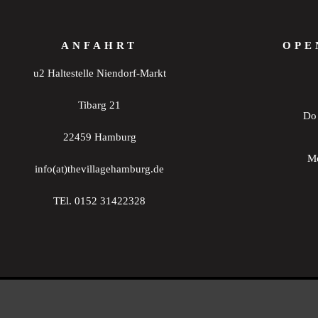
ANFAHRT
OPE
u2 Haltestelle Niendorf-Markt
Tibarg 21
Do 
22459 Hamburg
Mo
info(at)thevillagehamburg.de
TEl. 0152 31422328