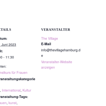
ETAILS
VERANSTALTER
tum:
The Village
E-Mail
. Juni 2023
info@thevillagehamburg.d
it:
e
30 - 11:30
Veranstalter-Website
rien:
anzeigen
nstkurs für Frauen
ranstaltungskategorie
,
International
,
Kultur
ranstaltung-Tags:
auen
,
kunst
,