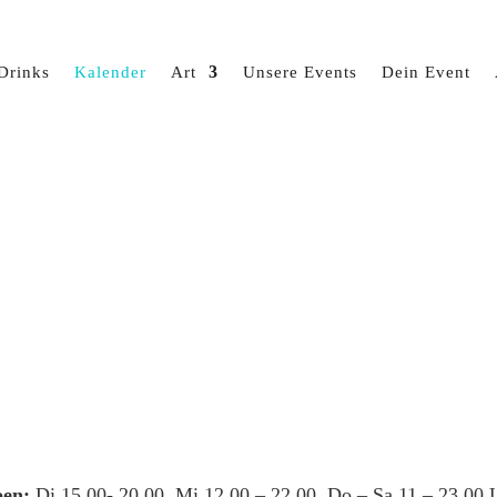
Drinks
Kalender
Art
Unsere Events
Dein Event
en:
Di 15.00- 20.00, Mi 12.00 – 22.00, Do – Sa 11 – 23.00 