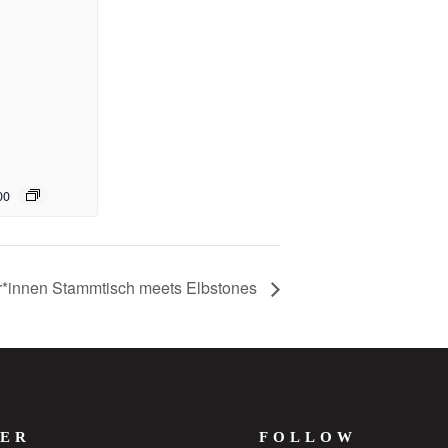
00
r*innen Stammtisch meets Elbstones
ER
FOLLOW