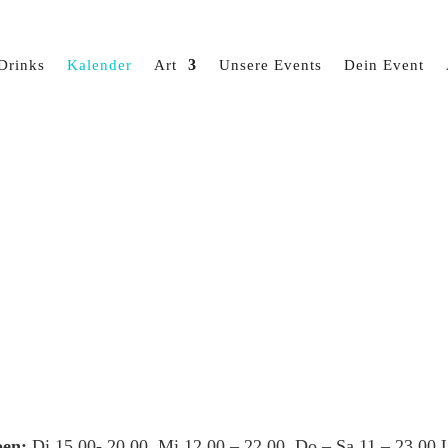
Drinks
Kalender
Art
Unsere Events
Dein Event
en:
Di 15.00- 20.00, Mi 12.00 – 22.00, Do – Sa 11 – 23.00 