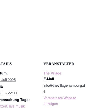
ETAILS
VERANSTALTER
tum:
The Village
E-Mail
. Juli 2025
info@thevillagehamburg.d
it:
e
:30 - 22:00
Veranstalter-Website
ranstaltung-Tags:
anzeigen
nzert
,
live musik