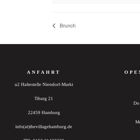
Brunch
ANFAHRT
OPE
u2 Haltestelle Niendorf-Markt
Tibarg 21
Do 
22459 Hamburg
Mo
info(at)thevillagehamburg.de