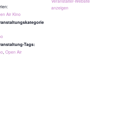
Veranstalter-Website
rien:
anzeigen
en Air Kino
ranstaltungskategorie
no
ranstaltung-Tags:
no
,
Open Air