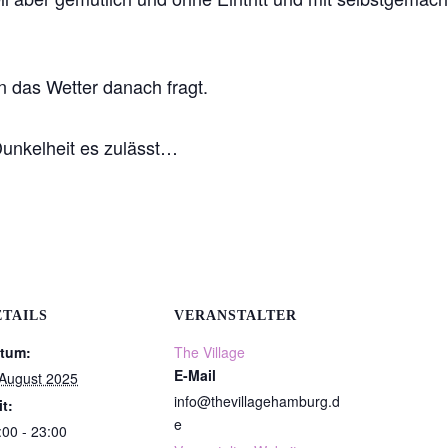
n das Wetter danach fragt.
unkelheit es zulässt…
ETAILS
VERANSTALTER
tum:
The Village
E-Mail
 August 2025
info@thevillagehamburg.d
it:
e
:00 - 23:00