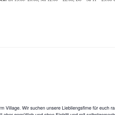
m Village. Wir suchen unsere Liebliengsfime für euch r
ll aber gemütlich und ohne Eintritt und mit selbstgem