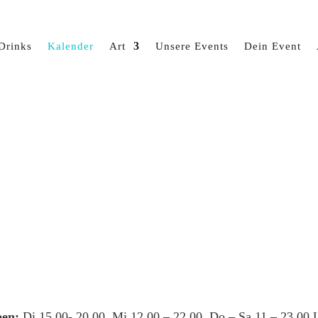
Drinks
Kalender
Art
Unsere Events
Dein Event
en:
Di 15.00- 20.00, Mi 12.00 – 22.00, Do – Sa 11 – 23.00 