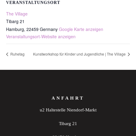
VERANSTALTUNGSORT
The Village
Tibarg 21
Hamburg
,
22459
Germany
Google Karte anzeigen
Veranstaltungsort-Website anzeigen
Ruhetag
Kunstworkshop für Kinder und Jugendliche | The Village
ANFAHRT
u2 Haltestelle Niendorf-Markt
Tibarg 21