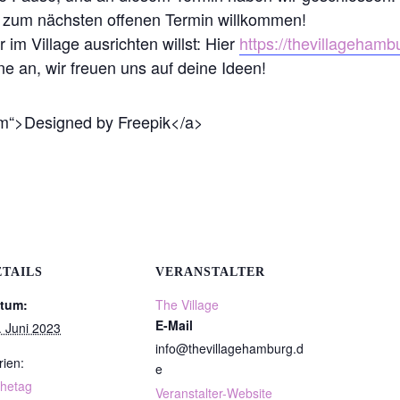
h zum nächsten offenen Termin willkommen!
 im Village ausrichten willst: Hier
https://thevillagehamb
ne an, wir freuen uns auf deine Ideen!
com“>Designed by Freepik</a>
ETAILS
VERANSTALTER
tum:
The Village
E-Mail
. Juni 2023
info@thevillagehamburg.d
rien:
e
hetag
Veranstalter-Website