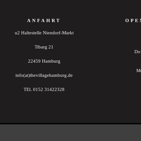
ANFAHRT
OPE
u2 Haltestelle Niendorf-Markt
Tibarg 21
Do 
22459 Hamburg
Mo
info(at)thevillagehamburg.de
TEl. 0152 31422328