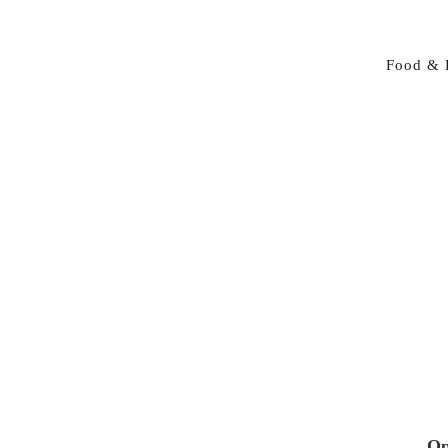
Food & 
Op