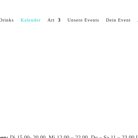
Drinks
Kalender
Art
Unsere Events
Dein Event
en:
Di 15.00- 20.00, Mi 12.00 – 22.00, Do – Sa 11 – 23.00 