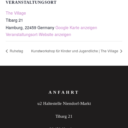
VERANSTALTUNGSORT
The Village
Tibarg 21
Hamburg
,
22459
Germany
Google Karte anzeigen
Veranstaltungsort-Website anzeigen
Ruhetag
Kunstworkshop für Kinder und Jugendliche | The Village
ANFAHRT
u2 Haltestelle Niendorf-Markt
Tibarg 21