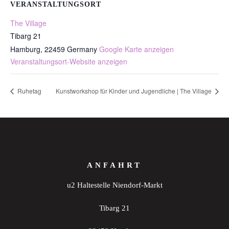
VERANSTALTUNGSORT
The Village
Tibarg 21
Hamburg
,
22459
Germany
Google Karte anzeigen
Veranstaltungsort-Website anzeigen
Ruhetag
Kunstworkshop für Kinder und Jugendliche | The Village
ANFAHRT
u2 Haltestelle Niendorf-Markt
Tibarg 21