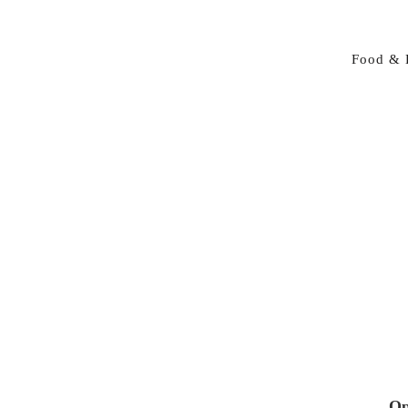
Food & 
Op