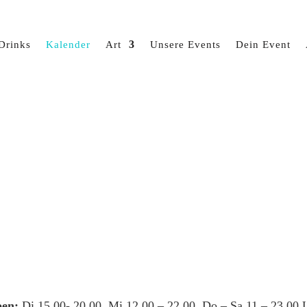
Drinks
Kalender
Art
Unsere Events
Dein Event
en:
Di 15.00- 20.00, Mi 12.00 – 22.00, Do – Sa 11 – 23.00 