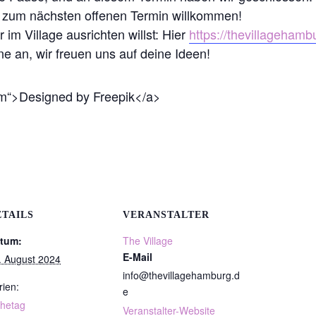
h zum nächsten offenen Termin willkommen!
 im Village ausrichten willst: Hier
https://thevillagehamb
ne an, wir freuen uns auf deine Ideen!
com“>Designed by Freepik</a>
ETAILS
VERANSTALTER
tum:
The Village
E-Mail
. August 2024
info@thevillagehamburg.d
rien:
e
hetag
Veranstalter-Website