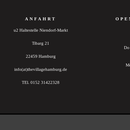
ANFAHRT
OPE
u2 Haltestelle Niendorf-Markt
Tibarg 21
Do 
22459 Hamburg
Mo
info(at)thevillagehamburg.de
TEl. 0152 31422328