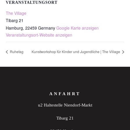
VERANSTALTUNGSORT
The Village
Tibarg 21
Hamburg
,
22459
Germany
Google Karte anzeigen
Veranstaltungsort-Website anzeigen
Ruhetag
Kunstworkshop für Kinder und Jugendliche | The Village
ANFAHRT
u2 Haltestelle Niendorf-Markt
Tibarg 21