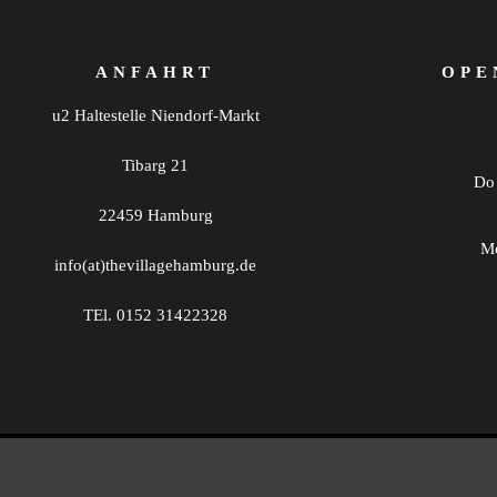
ANFAHRT
OPE
u2 Haltestelle Niendorf-Markt
Tibarg 21
Do 
22459 Hamburg
Mo
info(at)thevillagehamburg.de
TEl. 0152 31422328