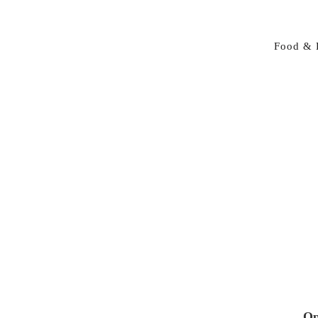
Food & 
Op