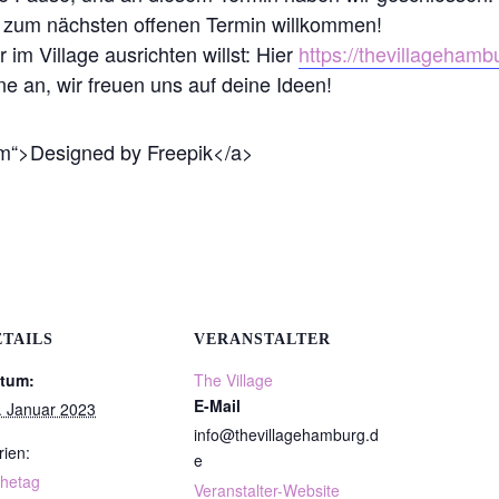
h zum nächsten offenen Termin willkommen!
 im Village ausrichten willst: Hier
https://thevillagehamb
ne an, wir freuen uns auf deine Ideen!
com“>Designed by Freepik</a>
ETAILS
VERANSTALTER
tum:
The Village
E-Mail
. Januar 2023
info@thevillagehamburg.d
rien:
e
hetag
Veranstalter-Website