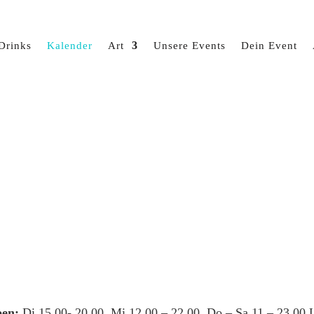
Drinks
Kalender
Art
Unsere Events
Dein Event
en:
Di 15.00- 20.00, Mi 12.00 – 22.00, Do – Sa 11 – 23.00 