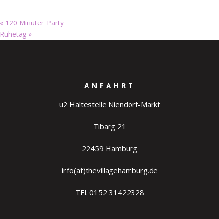
«
120 Minuten Party
Ruhetag
»
ANFAHRT
u2 Haltestelle Niendorf-Markt
Tibarg 21
22459 Hamburg
info(at)thevillagehamburg.de
TEl. 0152 31422328