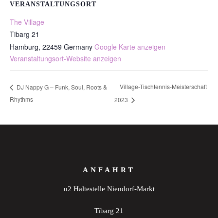
VERANSTALTUNGSORT
The Village
Tibarg 21
Hamburg
,
22459
Germany
Google Karte anzeigen
Veranstaltungsort-Website anzeigen
Village-Tischtennis-Meisterschaft
DJ Nappy G – Funk, Soul, Roots &
Rhythms
2023
ANFAHRT
u2 Haltestelle Niendorf-Markt
Tibarg 21